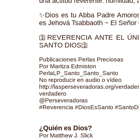
una actitud reverente: humildad, 
✨Dios es tu Abba Padre Amoro
es Jehová Tsabbaoth ~ El Señor d
🛐REVERENCIA ANTE EL ÚN
SANTO DIOS🛐
Publicaciones Perlas Preciosas
Por Maritza Edmiston
PerlaLP_Santo_Santo_Santo
No reproducir en audio o vídeo
http://lasperseveradoras.org/verdades-
verdadero
@Perseveradoras
#Reverencia #DiosEsSanto #SantoDi
¿Quién es Dios?
Por Matthew J. Slick