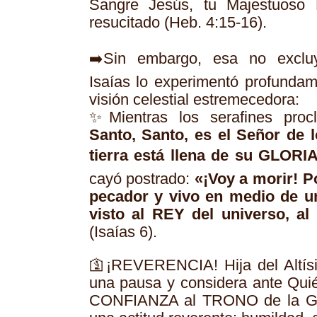
Sangre Jesús, tu Majestuoso M
resucitado (Heb. 4:15-16).
➡️Sin embargo, esa no excl
Isaías lo experimentó profunda
visión celestial estremecedora:
✨Mientras los serafines pro
Santo, Santo, es el Señor de lo
tierra está llena de su GLORIA
cayó postrado:
«¡Voy a morir! 
pecador y vivo en medio de u
visto al REY del universo, a
(Isaías 6).
🛐¡REVERENCIA! Hija del Altís
una pausa y considera ante Quié
CONFIANZA al TRONO de la G