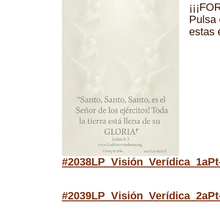
¡¡¡FO
Pulsa 
estas 
#2038LP_Visión_Verídica_1aPt
#2039LP_Visión_Verídica_2aPt