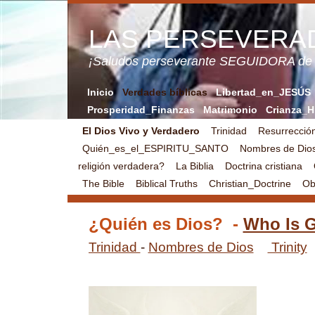
LAS PERSEVERA
¡Saludos perseverante SEGUIDORA de
Inicio
Verdades bíblicas
Libertad_en_JESÚS
Prosperidad_Finanzas
Matrimonio
Crianza_H
El Dios Vivo y Verdadero
Trinidad
Resurrecci
Quién_es_el_ESPIRITU_SANTO
Nombres de Dio
religión verdadera?
La Biblia
Doctrina cristiana
The Bible
Biblical Truths
Christian_Doctrine
Obj
¿Quién es Dios? -
Who Is 
Trinidad
-
Nombres de Dios
Trinity