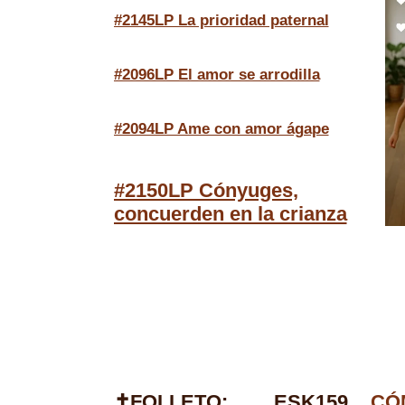
#2145LP La prioridad paternal
#2096LP El amor se arrodilla
#2094LP Ame con amor ágape
#2150LP Cónyuges,
concuerden en la crianza
✝FOLLETO:
ESK159
CÓ