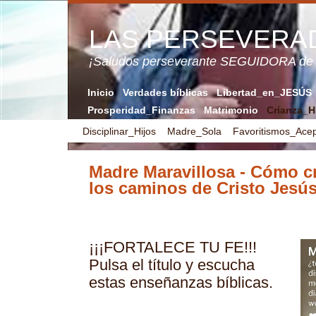
LAS PERSEVERA
¡Saludos perseverante SEGUIDORA de
Inicio
Verdades bíblicas
Libertad_en_JESÚS
Prosperidad_Finanzas
Matrimonio
Crianza_H
Disciplinar_Hijos
Madre_Sola
Favoritismos_Acep
Madre Maravillosa - Cómo cr
los caminos de Cristo Jesú
¡¡¡FORTALECE TU FE!!!
Pulsa el título y escucha
estas enseñanzas bíblicas.