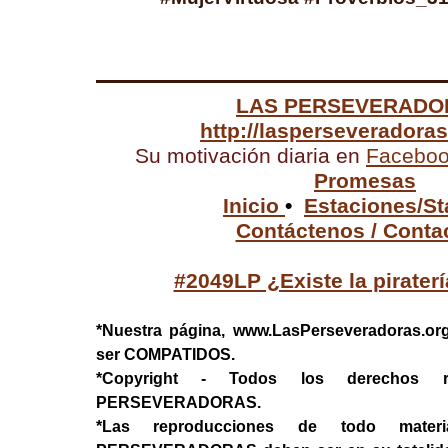
LAS PERSEVERADO
http://lasperseveradora
Su motivación diaria en
Facebo
Promesas
Inicio
•
Estaciones/St
Contáctenos / Conta
#2049LP ¿Existe la pirater
*Nuestra página, www.LasPerseveradoras.or
ser COMPATIDOS.
*Copyright - Todos los derechos 
PERSEVERADORAS.
*Las reproducciones de todo mater