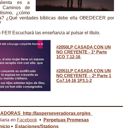
lienta es a
s Caminos de
ltísimo, ¿cómo
na? ¿Qué verdades bíblicas debe ella OBEDECER por
?
!!! Escuchará las enseñanza al pulsar el título.
#2050LP CASADA CON UN
NO CREYENTE - 1ª Parte
1CO 7.12-16
#2051LP CASADA CON UN
NO CREYENTE – 2ª Parte 1
Co7.14-16 1P3.1-2
RADORAS
http://lasperseveradoras.org/es
iaria en
Facebook
•
Perpetuas Promesas
Inicio
•
Estaciones/Stations