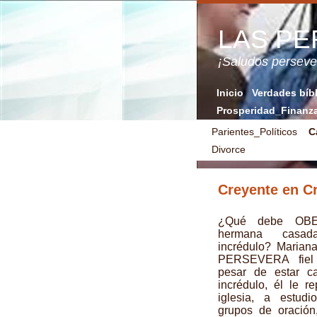
LAS P
¡Saludos perse
Inicio
Verdades bíb
Prosperidad_Finanz
Parientes_Políticos
C
Divorce
Creyente en C
¿Qué debe OB
hermana casa
incrédulo? Marian
PERSEVERA fiel
pesar de estar c
incrédulo, él le r
iglesia, a estudi
grupos de oración