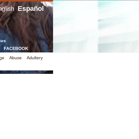
Español
glish
ios
FACEBOOK
ge
Abuse
Adultery