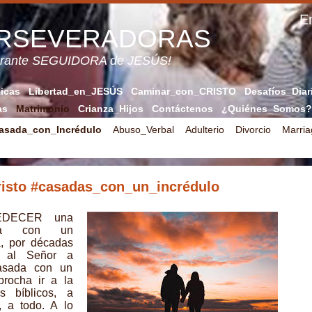
En
ERSEVERADORAS
verante SEGUIDORA de JESÚS!
licas
Libertad_en_JESÚS
Caminar_con_CRISTO
Desafíos_Diar
as
Matrimonio
Crianza_Hijos
Contáctenos
¿Quiénes_Somos?
asada_con_Incrédulo
Abuso_Verbal
Adulterio
Divorcio
Marria
risto #casadas_con_un_incrédulo
EDECER una
da con un
a, por décadas
 al Señor a
asada con un
eprocha ir a la
os bíblicos, a
, a todo. A lo