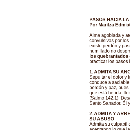
PASOS HACIA LA
Por Maritza Edmis
Alma agobiada y at
convulsivas por lo
existe perdón y pas
humillado no despr
los quebrantados 
practicar los pasos 
1. ADMITA SU AN
Sepultar el dolor y 
conduce a saciable 
perdón y paz, pues 
que está herida, ll
(Salmo 142.1). Des
Santo Sanador, Él y
2. ADMITA Y ARR
SU ABUSO
Admita su culpabili
aceptando lo que la