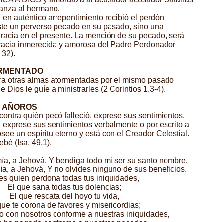
ranza al hermano.
i en auténtico arrepentimiento recibió el perdón
ste un perverso pecado en su pasado, sino una
racia en el presente. La mención de su pecado, será
gracia inmerecida y amorosa del Padre Perdonador
 32).
ORMENTADO
a otras almas atormentadas por el mismo pasado
Dios le guíe a ministrarles (2 Corintios 1.3-4).
S AÑOROS
ontra quién pecó falleció, exprese sus sentimientos.
, exprese sus sentimientos verbalmente o por escrito a
osee un espíritu eterno y está con el Creador Celestial.
bé (Isa. 49.1).
ía, a Jehová, Y bendiga todo mi ser su santo nombre.
a, a Jehová, Y no olvides ninguno de sus beneficios.
 es quien perdona todas tus iniquidades,
El que sana todas tus dolencias;
El que rescata del hoyo tu vida,
que te corona de favores y misericordias;
 con nosotros conforme a nuestras iniquidades,