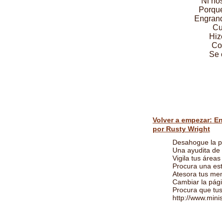
Ni no
Porque
Engrand
Cu
Hiz
Co
Se 
Volver a empezar: En
por Rusty Wright
Desahogue la p
Una ayudita de
Vigila tus áreas
Procura una est
Atesora tus me
Cambiar la pági
Procura que tus
http://www.mini