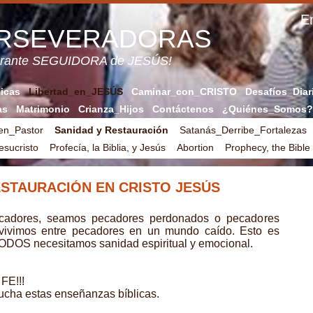
En
ERSEVERADORAS
verante SEGUIDORA de JESÚS!
licas
Libertad_en_JESÚS
Caminar_con_CRISTO
Desafíos_Diar
as
Matrimonio
Crianza_Hijos
Contáctenos
¿Quiénes_Somos?
en_Pastor
Sanidad y Restauración
Satanás_Derribe_Fortalezas
sucristo
Profecía, la Biblia, y Jesús
Abortion
Prophecy, the Bible
ESTAURACIÓN EN CRISTO JESÚS
dores, seamos pecadores perdonados o pecadores
 vivimos entre pecadores en un mundo caído. Esto es
ODOS necesitamos sanidad espiritual y emocional.
FE!!!
scucha estas enseñanzas bíblicas.