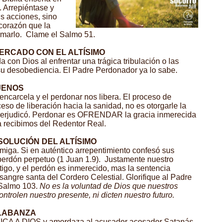
 Arrepiéntase y
us acciones, sino
 corazón que la
marlo. Clame el Salmo 51.
TERCADO CON EL ALTÍSIMO
 con Dios al enfrentar una trágica tribulación o las
u desobediencia. El Padre Perdonador ya lo sabe.
AJENOS
encarcela y el perdonar nos libera. El proceso de
eso de liberación hacia la sanidad, no es otorgarle la
perjudicó. Perdonar es OFRENDAR la gracia inmerecida
 recibimos del Redentor Real.
SOLUCIÓN DEL ALTÍSIMO
iga. Si en auténtico arrepentimiento confesó sus
perdón perpetuo (1 Juan 1.9). Justamente nuestro
go, y el perdón es inmerecido, mas la sentencia
sangre santa del Cordero Celestial. Glorifique al Padre
 Salmo 103.
No es la voluntad de Dios que nuestros
trolen nuestro presente, ni dicten nuestro futuro.
ALABANZA
ICA A DIOS y amordaza al acusador acosador Satanás