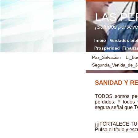
LAS P
¡Saludos perse
Inicio
Verdades bíb
Prosperidad_Finanz
Paz_Salvación
El_Bu
Segunda_Venida_de_Je
SANIDAD Y R
TODOS somos peca
perdidos. Y todos
segura señal que T
¡¡¡FORTALECE TU 
Pulsa el título y e