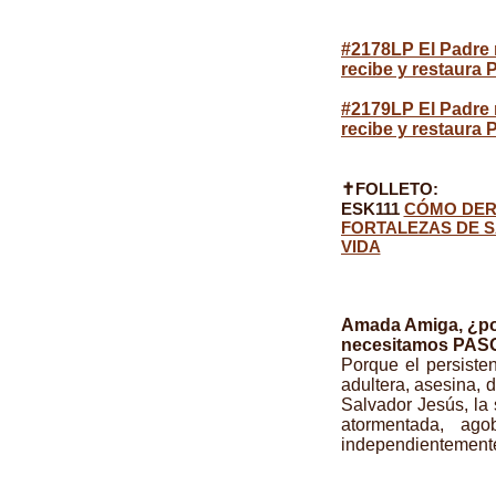
#2178LP El Padre n
recibe y restaura P
#2179LP El Padre n
recibe y restaura P
✝FOLLETO:
ESK111
CÓMO DER
FORTALEZAS DE S
VIDA
Amada Amiga, ¿p
necesitamos PAS
Porque el persiste
adultera, asesina, 
Salvador Jesús, la
atormentada, ag
independientemente