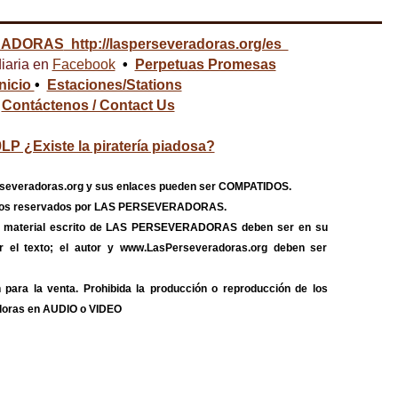
RADORAS
http://lasperseveradoras.org/es
iaria en
Facebook
•
Perpetuas Promesas
Inicio
•
Estaciones/Stations
Contáctenos / Contact Us
LP ¿Existe la piratería piadosa?
severadoras.org y sus enlaces pueden ser COMPATIDOS.
echos reservados por LAS PERSEVERADORAS.
do material escrito de LAS PERSEVERADORAS deben ser en su
itar el texto; el autor y www.LasPerseveradoras.org deben ser
 para la venta. Prohibida la producción o reproducción de los
doras en AUDIO o VIDEO