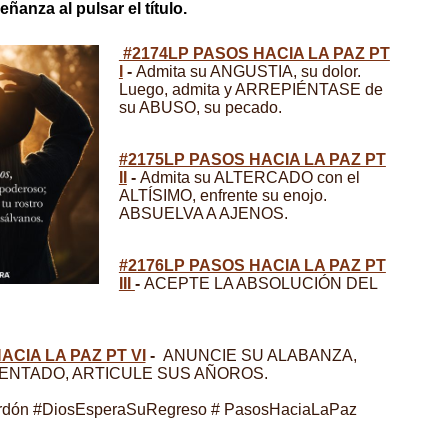
ñanza al pulsar el título.
#2174LP PASOS HACIA LA PAZ PT
I
-
Admita su ANGUSTIA, su dolor.
Luego, admita y ARREPIÉNTASE de
su ABUSO, su pecado.
#2175LP PASOS HACIA LA PAZ PT
II
-
Admita su ALTERCADO con el
ALTÍSIMO, enfrente su enojo.
ABSUELVA A AJENOS.
#2176LP PASOS HACIA LA PAZ PT
III
-
ACEPTE LA ABSOLUCIÓN DEL
ACIA LA PAZ PT VI
-
ANUNCIE SU ALABANZA,
ENTADO, ARTICULE SUS AÑOROS.
erdón #DiosEsperaSuRegreso # PasosHaciaLaPaz