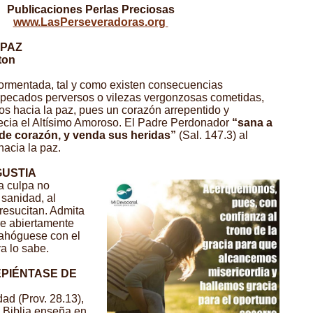
Publicaciones Perlas Preciosas
www.LasPerseveradoras.org
 PAZ
ton
ormentada, tal y como existen consecuencias
s pecados perversos o vilezas vergonzosas cometidas,
os hacia la paz, pues un corazón arrepentido y
ecia el Altísimo Amoroso. El Padre Perdonador
“sana a
de corazón, y venda sus heridas”
(Sal. 147.3) al
hacia la paz.
GUSTIA
la culpa no
sanidad, al
resucitan. Admita
ore abiertamente
ahóguese con el
a lo sabe.
EPIÉNTASE DE
dad (Prov. 28.13),
 Biblia enseña en