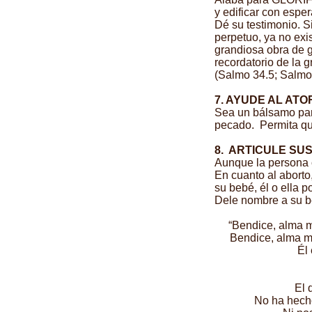
y edificar con espe
Dé su testimonio. S
perpetuo, ya no exi
grandiosa obra de g
recordatorio de la 
(Salmo 34.5; Salmo
7. AYUDE AL AT
Sea un bálsamo par
pecado. Permita que 
8. ARTICULE SU
Aunque la persona c
En cuanto al aborto
su bebé, él o ella p
Dele nombre a su be
“Bendice, alma m
Bendice, alma mí
Él
El 
No ha hecho