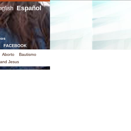
Español
glish
ios
FACEBOOK
Aborto
Bautismo
 and Jesus