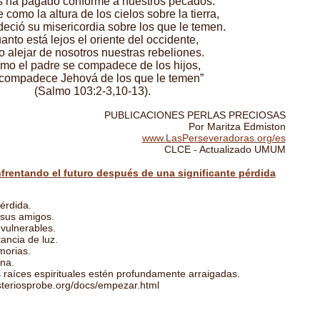
s ha pagado conforme a nuestros pecados.
 como la altura de los cielos sobre la tierra,
eció su misericordia sobre los que le temen.
anto está lejos el oriente del occidente,
o alejar de nosotros nuestras rebeliones.
mo el padre se compadece de los hijos,
compadece Jehová de los que le temen”
(Salmo 103:2-3,10-13).
PUBLICACIONES PERLAS PRECIOSAS
Por Maritza Edmiston
www.LasPerseveradoras.org/es
CLCE - Actualizado UMUM
frentando el futuro después de una significante pérdida
érdida.
 sus amigos.
 vulnerables.
ancia de luz.
morias.
na.
 raíces espirituales estén profundamente arraigadas.
steriosprobe.org/docs/empezar.html