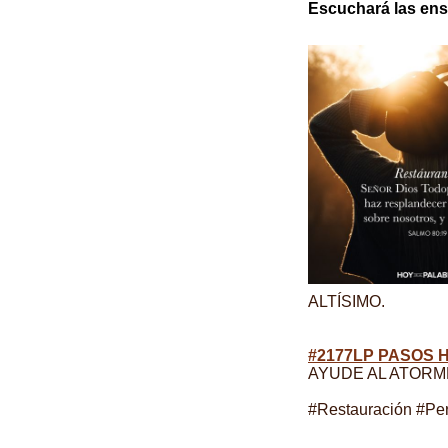
Escuchará las ense
ALTÍSIMO.
#2177LP PASOS H
AYUDE AL ATORM
#Restauración #P