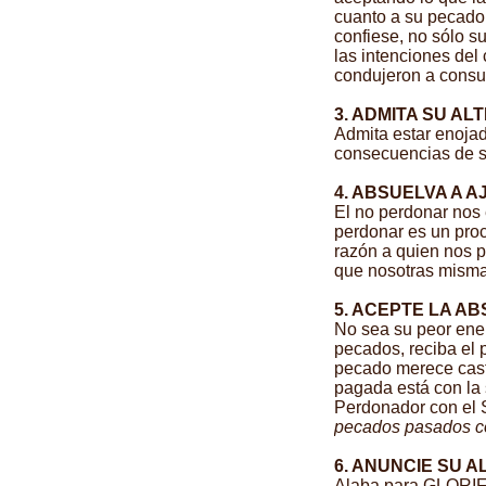
cuanto a su pecado.
confiese, no sólo s
las intenciones del
condujeron a consu
3. ADMITA SU AL
Admita estar enojada
consecuencias de s
4. ABSUELVA A 
El no perdonar nos 
perdonar es un proc
razón a quien nos 
que nosotras misma
5. ACEPTE LA AB
No sea su peor enem
pecados, reciba el 
pecado merece casti
pagada está con la 
Perdonador con el
pecados pasados con
6. ANUNCIE SU 
Alaba para GLORIF