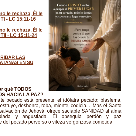
o le rechaza, Él le
TI - LC 15:11-16
o le rechaza, Él le
TII - LC 15:11-24
RIBAR LAS
ATANÁS EN SU
or qué TODOS
OS HACIA LA PAZ?
nte pecado está presente, el idólatra pecado: blasfema,
destruye, deshonra, roba, miente, codicia... Mas el Santo
 salvación de Jehová, ofrece saciable SANIDAD al alma
obiada y angustiada. Él obsequia perdón y paz
 del pecado perverso o vileza vergonzosa cometida.