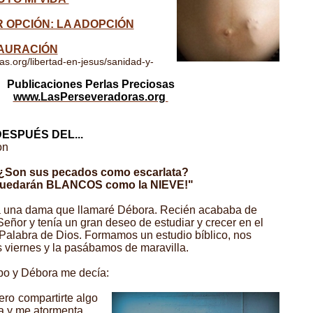
R OPCIÓN: LA ADOPCIÓN
TAURACIÓN
as.org/libertad-en-jesus/sanidad-y-
Publicaciones Perlas Preciosas
www.LasPerseveradoras.org
ESPUÉS DEL...
on
¿Son sus pecados como escarlata?
uedarán BLANCOS como la NIEVE!"
a una dama que llamaré Débora. Recién acababa de
Señor y tenía un gran deseo de estudiar y crecer en el
Palabra de Dios. Formamos un estudio bíblico, nos
 viernes y la pasábamos de maravilla.
mpo y Débora me decía:
ero compartirte algo
 y me atormenta.