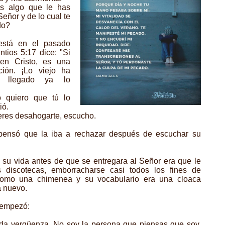
s algo que le has
eñor y de lo cual te
do?
está en el pasado
ntios 5:17 dice: "Si
en Cristo, es una
ión. ¡Lo viejo ha
 llegado ya lo
 quiero que tú lo
ió.
eres desahogarte, escucho.
ensó que la iba a rechazar después de escuchar su
 su vida antes de que se entregara al Señor era que le
s discotecas, emborracharse casi todos los fines de
omo una chimenea y su vocabulario era una cloaca
a nuevo.
 empezó:
 da vergüenza. No soy la persona que piensas que soy.