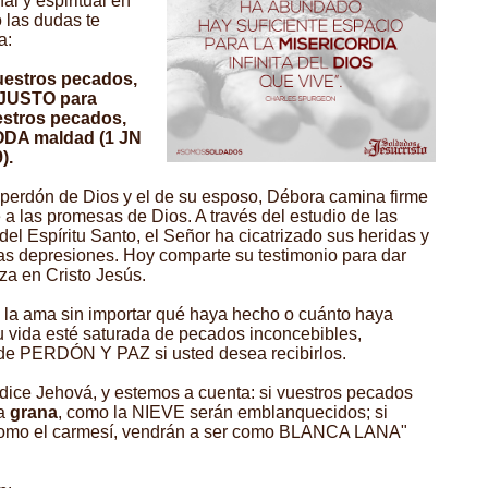
l y espiritual en
 las dudas te
a:
uestros pecados,
y JUSTO para
tros pecados,
TODA maldad (1 JN
).
 perdón de Dios y el de su esposo, Débora camina firme
 a las promesas de Dios. A través del estudio de las
 del Espíritu Santo, el Señor ha cicatrizado sus heridas y
as depresiones. Hoy comparte su testimonio para dar
za en Cristo Jesús.
la ama sin importar qué haya hecho o cuánto haya
 vida esté saturada de pecados inconcebibles,
nde PERDÓN Y PAZ si usted desea recibirlos.
 dice Jehová, y estemos a cuenta: si vuestros pecados
la
grana
, como la NIEVE serán emblanquecidos; si
 como el carmesí, vendrán a ser como BLANCA LANA"