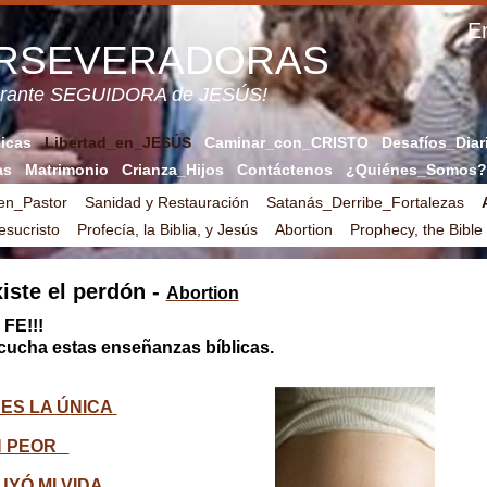
En
ERSEVERADORAS
verante SEGUIDORA de JESÚS!
licas
Libertad_en_JESÚS
Caminar_con_CRISTO
Desafíos_Diar
as
Matrimonio
Crianza_Hijos
Contáctenos
¿Quiénes_Somos?
en_Pastor
Sanidad y Restauración
Satanás_Derribe_Fortalezas
sucristo
Profecía, la Biblia, y Jesús
Abortion
Prophecy, the Bible
iste el perdón -
Abortion
FE!!!
escucha estas enseñanzas bíblicas.
 ES LA ÚNICA
EN PEOR
UYÓ MI VIDA