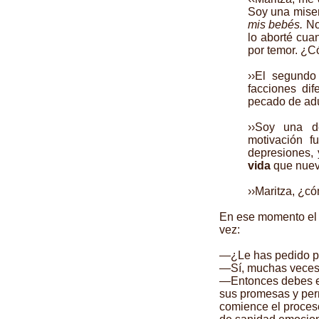
Soy una miser
mis bebés.
No
lo aborté cua
por temor. ¿C
››El segundo
facciones di
pecado de adul
››Soy una d
motivación f
depresiones,
vida
que nuev
››Maritza, ¿c
En ese momento el 
vez:
—¿Le has pedido p
—Sí, muchas veces
—Entonces debes e
sus promesas y perm
comience el proceso