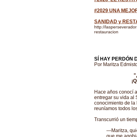
#2029 UNA MEJO
SANIDAD y RES
http://lasperseverador
restauracion
SÍ HAY PERDÓN D
Por Maritza Edmist
"
¡Q
Hace años conocí 
entregar su vida al 
conocimiento de la 
reuníamos todos los
Transcurrió un tie
—Maritza, qui
que me agobia