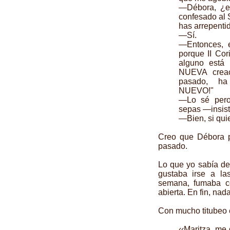
—Débora, ¿e
confesado al S
has arrepenti
—Sí.
—Entonces, 
porque II Cori
alguno está 
NUEVA creac
pasado, ha
NUEVO!"
—Lo sé pero
sepas —insist
—Bien, si qui
Creo que Débora p
pasado.
Lo que yo sabía de
gustaba irse a la
semana, fumaba c
abierta. En fin, nad
Con mucho titubeo
‹‹Maritza, me