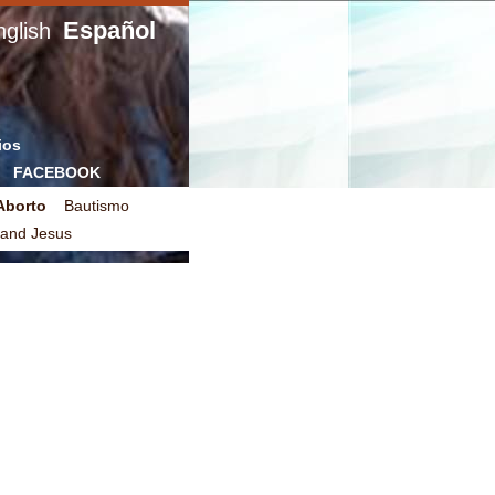
Español
glish
ios
FACEBOOK
Aborto
Bautismo
 and Jesus