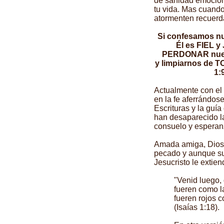
de sanidad emociona
tu vida. Mas cuando
atormenten recuerd
Si confesamos n
Él es FIEL 
PERDONAR nues
y limpiarnos de 
1:9
Actualmente con el
en la fe aferrándose
Escrituras y la guía
han desaparecido l
consuelo y esperan
Amada amiga, Dios 
pecado y aunque su
Jesucristo le extie
"Venid luego,
fueren como 
fueren rojos
(Isaías 1:18).