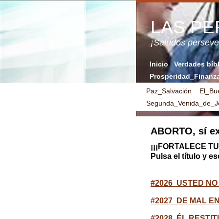
LAS P
¡Saludos perse
Inicio
Verdades bíb
Prosperidad_Finanz
Paz_Salvación
El_Bu
Segunda_Venida_de_Je
ABORTO, sí ex
¡¡¡FORTALECE TU 
Pulsa el título y 
#2026 USTED NO
#2027 DE MAL 
#2028 ÉL RESTIT