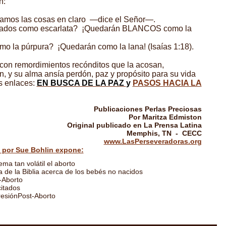
n:
amos las cosas en claro —dice el Señor—.
ados como escarlata? ¡Quedarán BLANCOS como la
mo la púrpura? ¡Quedarán como la lana! (Isaías 1:18).
 con remordimientos recónditos que la acosan,
, y su alma ansía perdón, paz y propósito para su vida
os enlaces:
EN BUSCA DE LA PAZ
y
PASOS HACIA LA
Publicaciones Perlas Preciosas
Por Maritza Edmiston
Original publicado en La Prensa Latina
Memphis, TN - CECC
www.LasPerseveradoras.org
 por Sue Bohlin expone:
ma tan volátil el aborto
a de la Biblia acerca de los bebés no nacidos
-Aborto
itados
esiónPost-Aborto