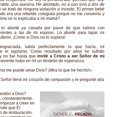
able, una asesina.
He abortado, no a uno sino a dos de
 se trató de ninguna violación o incesto. El primer bebé
ndo era una rebelde colegiala porque no me convenía y
ómo se lo explicaba a mi mamá?
 lo aborté ya casada por pavor de que saliera con
ferentes a las de mi esposo. Lo aborté para tapar mi
terio. ¡Como si Dios no lo supiera!
esgraciada, sabía perfectamente lo que hacía, mi
ue el egoísmo. Como resultado por años he sufrido
 y no fue hasta que
invité a Cristo a ser Señor de mi
amente hubo en mí un destello de esperanza.
ómo me puede amar Dios? ¡Mira lo que he hecho!››
Señor llenó mi corazón de compasión y le pregunté otra
erdón a Dios?
, constantemente.
mpezar a creer en
itir que Él
 de restauración,