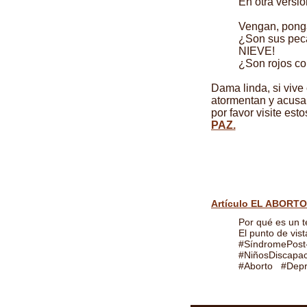
En otra versió
Vengan, pong
¿Son sus pec
NIEVE!
¿Son rojos co
Dama linda, si vive
atormentan y acusan
por favor visite est
PAZ.
Artículo EL ABORTO
Por qué es un te
El punto de vist
#SíndromePost
#NiñosDiscapac
#Aborto #Depr