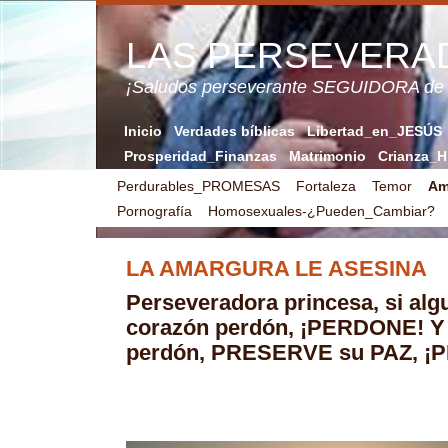
LAS PERSEVERA
¡Saludos perseverante SEGUIDORA de
Inicio
Verdades bíblicas
Libertad_en_JESÚS
Prosperidad_Finanzas
Matrimonio
Crianza_H
Perdurables_PROMESAS
Fortaleza
Temor
Am
Pornografía
Homosexuales-¿Pueden_Cambiar?
LA AMARGURA LE ASESINA
Perseveradora
princesa, si alg
corazón perdón, ¡PERDONE!
Y
perdón, PRESERVE su PAZ, 