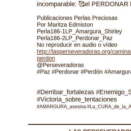
incomparable: 🥰el PERDONAR 
Publicaciones Perlas Preciosas
Por Maritza Edmiston
Perla186-1LP_Amargura_Shirley
Perla186-2LP_Perdonar_Paz
No reproducir en audio o vídeo
http://lasperseveradoras.org/camina
perdon
@Perseveradoras
#Paz #Perdonar #Perdón #Amargur
#Derribar_fortalezas #Enemigo_
#Victoria_sobre_tentaciones
#AMARGURA_asesina
#La_CURA_de_la