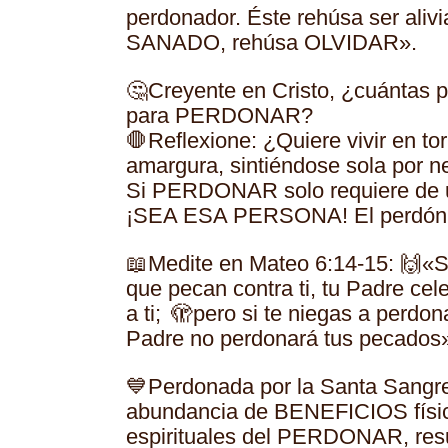
perdonador. Éste rehúsa ser alivi
SANADO, rehúsa OLVIDAR».
🤔Creyente en Cristo, ¿cuántas 
para PERDONAR?
🛑Reflexione: ¿Quiere vivir en t
amargura, sintiéndose sola por n
Si PERDONAR solo requiere de u
¡SEA ESA PERSONA! El perdón 
📖Medite en Mateo 6:14-15: 🙌
que pecan contra ti, tu Padre c
a ti; 🫣pero si te niegas a perdon
Padre no perdonará tus pecado
💙Perdonada por la Santa Sangre
abundancia de BENEFICIOS físic
espirituales del PERDONAR, re